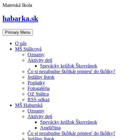
Skip
Materská škola
to
content
habarka.sk
Primary Menu
O nás
MŠ Stálicová
Oznamy
Aktivity detí
Spevácky krúžok Škovránok
Čo si nezabudne škôlkár priniesť do škôlky?
Jedálny lístok
Poplatky
Fotogaléria
OZ Stálica
RSS odkaz
MŠ Haburská
Oznamy
Aktivity detí
Spevácky krúžok Škovránok
Angličtina
Čo si nezabudne škôlkár priniesť do škôlky?
Jedálny lístok