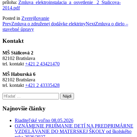
príloha:
Zmluva_elektroinstalacia_a_osvetlenie_ 2_Stalicova-
2014.pdf
Posted in
Zverejňovanie
Post
Prev
Zmluva o združenej dodávke elektriny
Next
Zmluva o dielo –
stavebné úpravy
navigation
Kontakt
MŠ Stálicová 2
82102 Bratislava
tel. kontakt
+421 2 43421470
MŠ Haburská 6
82102 Bratislava
tel. kontakt
+421 2 43335428
Hľadať:
Najnovšie články
Riaditeľské voľno 08.05.2026
OZNÁMENIE PRIJÍMANIE DETÍ NA PREDPRIMÁRNE
VZDELÁVANIE DO MATERSKEJ ŠKOLY od školského
roka 2026/2027