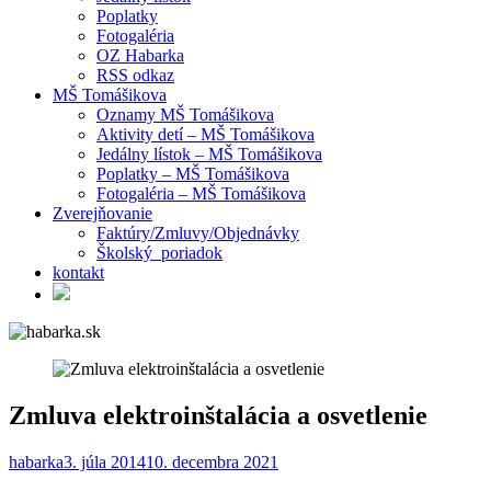
Poplatky
Fotogaléria
OZ Habarka
RSS odkaz
MŠ Tomášikova
Oznamy MŠ Tomášikova
Aktivity detí – MŠ Tomášikova
Jedálny lístok – MŠ Tomášikova
Poplatky – MŠ Tomášikova
Fotogaléria – MŠ Tomášikova
Zverejňovanie
Faktúry/Zmluvy/Objednávky
Školský poriadok
kontakt
Zmluva elektroinštalácia a osvetlenie
habarka
3. júla 2014
10. decembra 2021