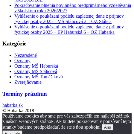
Pokračovanie plnenia povinného predprimárneho vzdelávania
v školskom roku 2026/2027
Vyhlásenie o poukázaní podielu zaplatenej dane z príjmov
fyzickej osoby 2025 – MŠ Stálicová 2 – OZ Stálica
Vyhlásenie o poukázaní podielu zaplatenej dane z príjmov
fyzickej osoby 2025 – EP Haburská 6 – OZ Habarka
Kategórie
Nezaradené
Oznamy
Oznamy MŠ Haburská
Oznamy MŠ Stálicová
Oznamy MŠ Tomášiková
Zverejňovanie
Termíny prázdnin
habarka.sk
© Habarka 2018
Používame cookies aby sme pre vás zabezpečili ten najlepší zážitok
z našich webových stránok. Ak budete pokračovať v používaní tejto
stránky budeme predpokladať, že ste s ňou spokojní.
Áno
Viac info