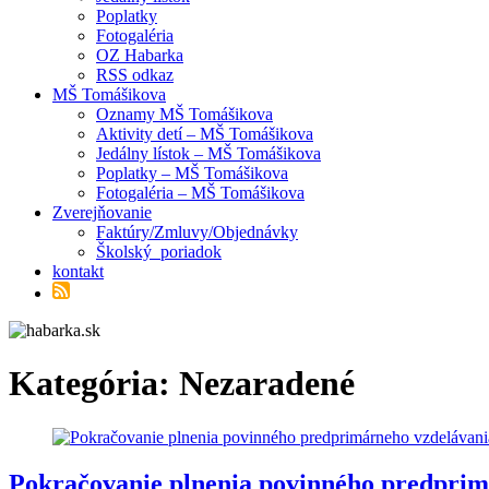
Poplatky
Fotogaléria
OZ Habarka
RSS odkaz
MŠ Tomášikova
Oznamy MŠ Tomášikova
Aktivity detí – MŠ Tomášikova
Jedálny lístok – MŠ Tomášikova
Poplatky – MŠ Tomášikova
Fotogaléria – MŠ Tomášikova
Zverejňovanie
Faktúry/Zmluvy/Objednávky
Školský poriadok
kontakt
Kategória:
Nezaradené
Pokračovanie plnenia povinného predprim