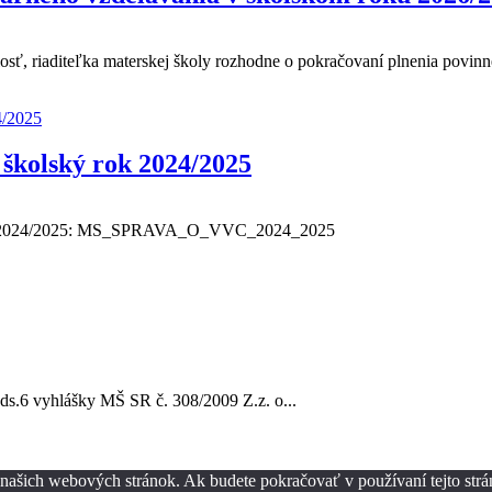
osť, riaditeľka materskej školy rozhodne o pokračovaní plnenia povin
 školský rok 2024/2025
ý rok 2024/2025: MS_SPRAVA_O_VVC_2024_2025
ds.6 vyhlášky MŠ SR č. 308/2009 Z.z. o...
z našich webových stránok. Ak budete pokračovať v používaní tejto str