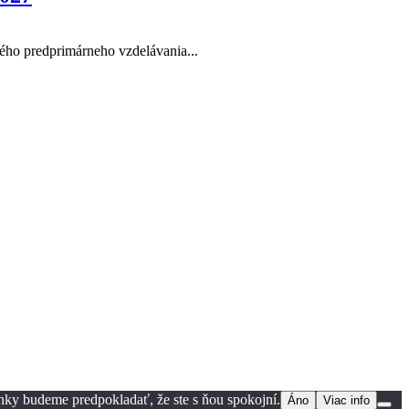
ného predprimárneho vzdelávania...
ánky budeme predpokladať, že ste s ňou spokojní.
Áno
Viac info