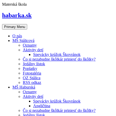
Skip
Materská škola
to
content
habarka.sk
Primary Menu
O nás
MŠ Stálicová
Oznamy
Aktivity detí
Spevácky krúžok Škovránok
Čo si nezabudne škôlkár priniesť do škôlky?
Jedálny lístok
Poplatky
Fotogaléria
OZ Stálica
RSS odkaz
MŠ Haburská
Oznamy
Aktivity detí
Spevácky krúžok Škovránok
Angličtina
Čo si nezabudne škôlkár priniesť do škôlky?
Jedálny lístok