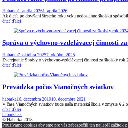
Habarka
1. apríla 2026
1. apríla 2026
Ak dieťa po dovŕšení šiesteho roku veku nedosiahne školskú spôsobil
čítať ďalej
Správa o výchovno-vzdelávacej činnosti za
Habarka
7. októbra 2025
7. októbra 2025
Zverejnenie Správy o výchovno-vzdelávacej činnosti za školsk
čítať ďalej
Prevádzka počas Vianočných sviatkov
habarka
16. decembra 2019
10. decembra 2021
V čase Vianočných sviatkov bude naša materská škola v zmysle § 2 o
čítať ďalej
habarka.sk
© Habarka 2018
Používame cookies aby sme pre vás zabezpečili ten najlepší zážitok 