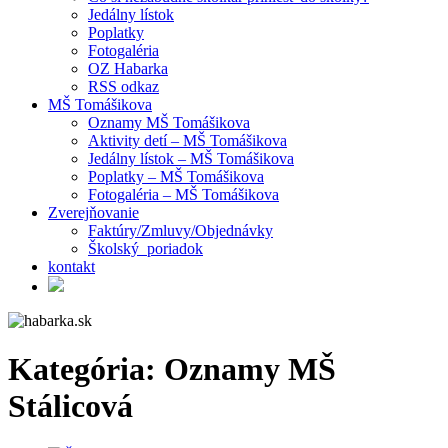
Jedálny lístok
Poplatky
Fotogaléria
OZ Habarka
RSS odkaz
MŠ Tomášikova
Oznamy MŠ Tomášikova
Aktivity detí – MŠ Tomášikova
Jedálny lístok – MŠ Tomášikova
Poplatky – MŠ Tomášikova
Fotogaléria – MŠ Tomášikova
Zverejňovanie
Faktúry/Zmluvy/Objednávky
Školský poriadok
kontakt
Kategória:
Oznamy MŠ
Stálicová