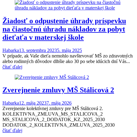
Žiadosť o odpustenie úhrady príspevku
na čiastočnú úhradu nákladov za pobyt
dieťaťa v materskej škole
Habarka
13. septembra 2023
5. mája 2025
V prípade, ak Vaše dieťa nemohlo navštevovať MŠ zo zdravotných
alebo rodinných dôvodov dlhšie ako 30 po sebe idúcich dní Vás...
čítať ďalej
Zverejnenie zmluvy MŠ Stálicová 2
Habarka
12. mája 2023
7. mája 2026
Zverejnenie kolektívnej zmluvy pre MŠ Stálicová 2.
KOLEKTIVNA_ZMLUVA_MS_STALICOVA_2
MS_STALICOVA_2_DODATOK_KZ_2025_2030
DODATOK_2_KOLEKTIVNA_ZMLUVA_2025_2030
čítať ďalej