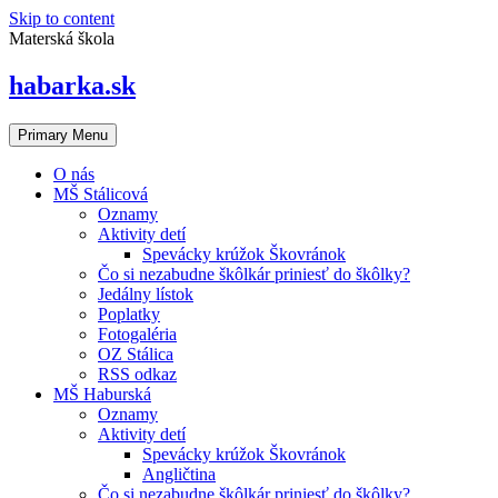
Skip to content
Materská škola
habarka.sk
Primary Menu
O nás
MŠ Stálicová
Oznamy
Aktivity detí
Spevácky krúžok Škovránok
Čo si nezabudne škôlkár priniesť do škôlky?
Jedálny lístok
Poplatky
Fotogaléria
OZ Stálica
RSS odkaz
MŠ Haburská
Oznamy
Aktivity detí
Spevácky krúžok Škovránok
Angličtina
Čo si nezabudne škôlkár priniesť do škôlky?