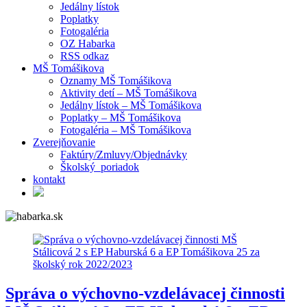
Jedálny lístok
Poplatky
Fotogaléria
OZ Habarka
RSS odkaz
MŠ Tomášikova
Oznamy MŠ Tomášikova
Aktivity detí – MŠ Tomášikova
Jedálny lístok – MŠ Tomášikova
Poplatky – MŠ Tomášikova
Fotogaléria – MŠ Tomášikova
Zverejňovanie
Faktúry/Zmluvy/Objednávky
Školský poriadok
kontakt
Správa o výchovno-vzdelávacej činnosti