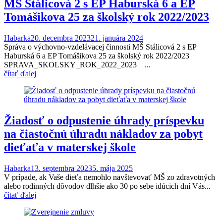
MŠ Stálicová 2 s EP Haburská 6 a EP
Tomášikova 25 za školský rok 2022/2023
Habarka
20. decembra 2023
21. januára 2024
Správa o výchovno-vzdelávacej činnosti MŠ Stálicová 2 s EP
Haburská 6 a EP Tomášikova 25 za školský rok 2022/2023
SPRAVA_SKOLSKY_ROK_2022_2023 ...
čítať ďalej
Žiadosť o odpustenie úhrady príspevku
na čiastočnú úhradu nákladov za pobyt
dieťaťa v materskej škole
Habarka
13. septembra 2023
5. mája 2025
V prípade, ak Vaše dieťa nemohlo navštevovať MŠ zo zdravotných
alebo rodinných dôvodov dlhšie ako 30 po sebe idúcich dní Vás...
čítať ďalej