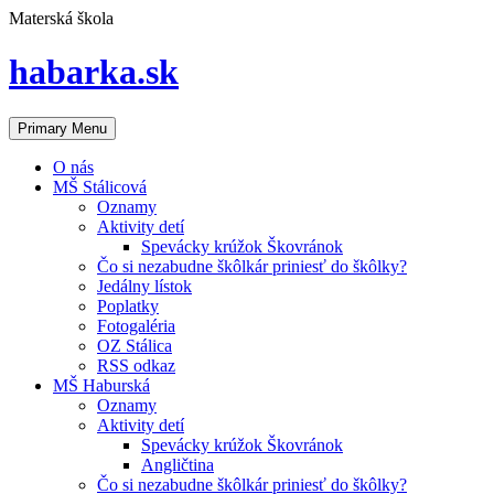
Skip
Materská škola
to
content
habarka.sk
Primary Menu
O nás
MŠ Stálicová
Oznamy
Aktivity detí
Spevácky krúžok Škovránok
Čo si nezabudne škôlkár priniesť do škôlky?
Jedálny lístok
Poplatky
Fotogaléria
OZ Stálica
RSS odkaz
MŠ Haburská
Oznamy
Aktivity detí
Spevácky krúžok Škovránok
Angličtina
Čo si nezabudne škôlkár priniesť do škôlky?