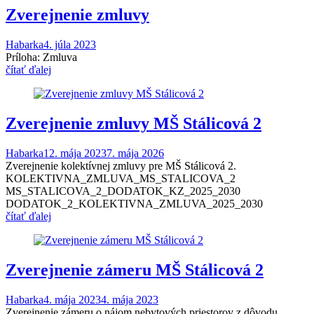
Zverejnenie zmluvy
Habarka
4. júla 2023
Príloha: Zmluva
čítať ďalej
Zverejnenie zmluvy MŠ Stálicová 2
Habarka
12. mája 2023
7. mája 2026
Zverejnenie kolektívnej zmluvy pre MŠ Stálicová 2.
KOLEKTIVNA_ZMLUVA_MS_STALICOVA_2
MS_STALICOVA_2_DODATOK_KZ_2025_2030
DODATOK_2_KOLEKTIVNA_ZMLUVA_2025_2030
čítať ďalej
Zverejnenie zámeru MŠ Stálicová 2
Habarka
4. mája 2023
4. mája 2023
Zverejnenie zámeru o nájom nebytových priestorov z dôvodu