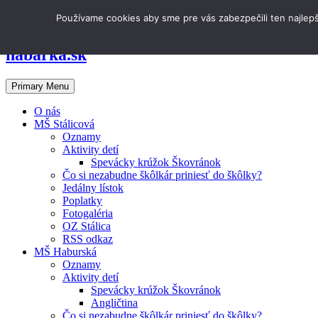
Skip to content
Používame cookies aby sme pre vás zabezpečili ten najlepš
Materská škola
habarka.sk
Primary Menu
O nás
MŠ Stálicová
Oznamy
Aktivity detí
Spevácky krúžok Škovránok
Čo si nezabudne škôlkár priniesť do škôlky?
Jedálny lístok
Poplatky
Fotogaléria
OZ Stálica
RSS odkaz
MŠ Haburská
Oznamy
Aktivity detí
Spevácky krúžok Škovránok
Angličtina
Čo si nezabudne škôlkár priniesť do škôlky?