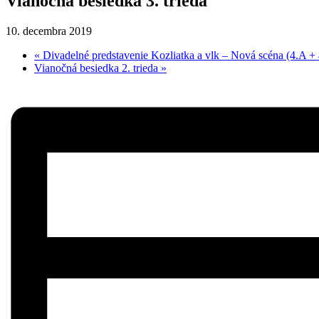
Vianočná besiedka 3. trieda
10. decembra 2019
«
Divadelné predstavenie Kozliatka a vlk – Nová scéna (4.A +
Vianočná besiedka 2. trieda
»