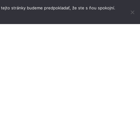
 tejto stránky budeme predpokladať, že ste s ňou spokojní.