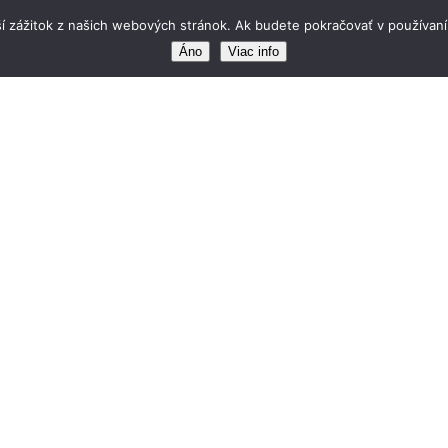
í zážitok z našich webových stránok. Ak budete pokračovať v používaní
Áno
Viac info