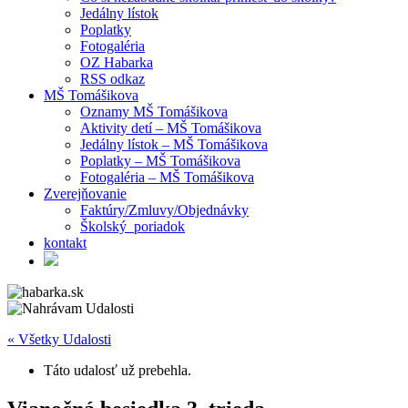
Jedálny lístok
Poplatky
Fotogaléria
OZ Habarka
RSS odkaz
MŠ Tomášikova
Oznamy MŠ Tomášikova
Aktivity detí – MŠ Tomášikova
Jedálny lístok – MŠ Tomášikova
Poplatky – MŠ Tomášikova
Fotogaléria – MŠ Tomášikova
Zverejňovanie
Faktúry/Zmluvy/Objednávky
Školský poriadok
kontakt
« Všetky Udalosti
Táto udalosť už prebehla.