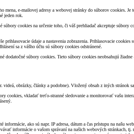
ho mena, e-mailovej adresy a webovej stránky do súborov cookies. Je t
né jeden rok.
né súbory cookies na určenie toho, či váš prehliadač akceptuje súbory 
še prihlasovacie údaje a nastavenia zobrazenia. Prihlasovacie cookies s
hlásení sa z vášho účtu sú súbory cookies odstránené.
né dodatočné súbory cookies. Tieto súbory cookies neobsahujú žiadne o
. videá, obrázky, články a podobne). Vložený obsah z iných stránok s
ry cookies, vkladať treťo-stranné sledovanie a monitorovať vašu inter
ásený.
 informácie, ako sú napr. IP adresa, dátum a čas prístupu na našu web
ávať informácie o vašom správaní na našich webových stránkach, tj. n