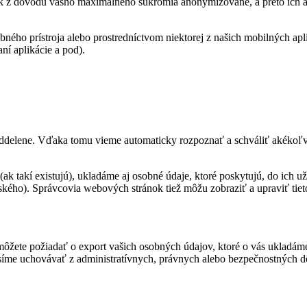
k z dôvodu vášho maximálneho súkromia anonymizované, a preto ich an
obného prístroja alebo prostredníctvom niektorej z našich mobilných 
ní aplikácie a pod).
oddelene. Vďaka tomu vieme automaticky rozpoznať a schváliť akékoľv
(ak takí existujú), ukladáme aj osobné údaje, ktoré poskytujú, do ich 
kého). Správcovia webových stránok tiež môžu zobraziť a upraviť tiet
 môžete požiadať o export vašich osobných údajov, ktoré o vás ukladáme
usíme uchovávať z administratívnych, právnych alebo bezpečnostných 