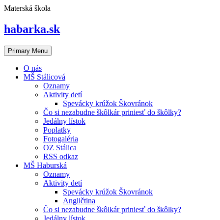
Skip
Materská škola
to
content
habarka.sk
Primary Menu
O nás
MŠ Stálicová
Oznamy
Aktivity detí
Spevácky krúžok Škovránok
Čo si nezabudne škôlkár priniesť do škôlky?
Jedálny lístok
Poplatky
Fotogaléria
OZ Stálica
RSS odkaz
MŠ Haburská
Oznamy
Aktivity detí
Spevácky krúžok Škovránok
Angličtina
Čo si nezabudne škôlkár priniesť do škôlky?
Jedálny lístok