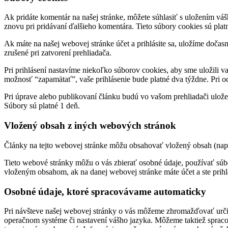
Ak pridáte komentár na našej stránke, môžete súhlasiť s uložením váš
znovu pri pridávaní ďalšieho komentára. Tieto súbory cookies sú plat
Ak máte na našej webovej stránke účet a prihlásite sa, uložíme dočas
zrušené pri zatvorení prehliadača.
Pri prihlásení nastavíme niekoľko súborov cookies, aby sme uložili va
možnosť “zapamätať”, vaše prihlásenie bude platné dva týždne. Pri od
Pri úprave alebo publikovaní článku budú vo vašom prehliadači ulože
Súbory sú platné 1 deň.
Vložený obsah z iných webových stránok
Články na tejto webovej stránke môžu obsahovať vložený obsah (napr
Tieto webové stránky môžu o vás zbierať osobné údaje, používať súbo
vloženým obsahom, ak na danej webovej stránke máte účet a ste prihl
Osobné údaje, ktoré spracovávame automaticky
Pri návšteve našej webovej stránky o vás môžeme zhromažďovať určité
operačnom systéme či nastavení vášho jazyka. Môžeme taktiež spracov