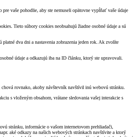
o pre vaše pohodlie, aby ste nemuseli opätovne vypĺňať vaše údaje
cookies. Tieto súbory cookies neobsahujú žiadne osobné údaje a sú
ú platné dva dni a nastavenia zobrazenia jeden rok. Ak zvolíte
sobné údaje a odkazujú iba na ID článku, ktorý ste upravovali.
a chová rovnako, akoby návštevník navštívil inú webovú stránku.
akciu s vloženým obsahom, vrátane sledovania vašej interakcie s
ovú stránku, informácie o vašom internetovom prehliadači,
apr. aké odkazy na našich webových stránkach navštívite a ktorý