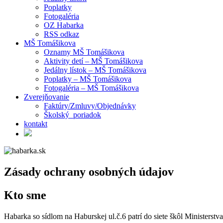
Poplatky
Fotogaléria
OZ Habarka
RSS odkaz
MŠ Tomášikova
Oznamy MŠ Tomášikova
Aktivity detí – MŠ Tomášikova
Jedálny lístok – MŠ Tomášikova
Poplatky – MŠ Tomášikova
Fotogaléria – MŠ Tomášikova
Zverejňovanie
Faktúry/Zmluvy/Objednávky
Školský poriadok
kontakt
Zásady ochrany osobných údajov
Kto sme
Habarka so sídlom na Haburskej ul.č.6 patrí do siete škôl Minister