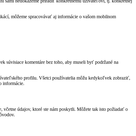
i sami nedokážeme priradiť konkrétnemu užívateľovi, tj. konkrétnej
aplikácí, môžeme spracovávať aj informácie o vašom mobilnom
ek súvisiace komentáre bez toho, aby museli byť podržané na
užívateľského profilu. Všetci používatelia môžu kedykoľvek zobraziť,
o informácie.
, včetne údajov, ktoré ste nám poskytli. Môžete tak isto požiadať o
dôvodov.