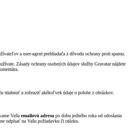
užívateľov a user-agent prehliadača z dôvodu ochrany proti spamu.
oužívate. Zásady ochrany osobných údajov služby Gravatar nájdete
komentára.
 stiahnuť a zobraziť akékoľvek údaje o polohe z obrázkov.
vávame Vašu
emailovú adresu
po dobu jedného roka od odoslania
tne odpísať na Vašu požiadavku či otázku.