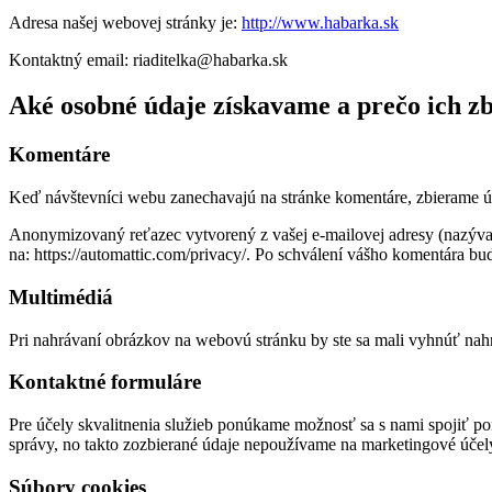
Adresa našej webovej stránky je:
http://www.habarka.sk
Kontaktný email: riaditelka@habarka.sk
Aké osobné údaje získavame a prečo ich z
Komentáre
Keď návštevníci webu zanechavajú na stránke komentáre, zbierame úda
Anonymizovaný reťazec vytvorený z vašej e-mailovej adresy (nazývan
na: https://automattic.com/privacy/. Po schválení vášho komentára bu
Multimédiá
Pri nahrávaní obrázkov na webovú stránku by ste sa mali vyhnúť na
Kontaktné formuláre
Pre účely skvalitnenia služieb ponúkame možnosť sa s nami spojiť
správy, no takto zozbierané údaje nepoužívame na marketingové účel
Súbory cookies