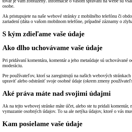
tovar je vám zobrazený. Informácie o vašom správaní na webe sú vša
osobe.
Ak pristupujete na naše webové stránky z mobilného telefónu či obd
zariadení (dáta o vašom mobilnom telefóne, prípadné záznamy o zlyha
S kým zdieľame vaše údaje
Ako dlho uchovávame vaše údaje
Pri pridávaní komentára, komentár a jeho metaúdaje sú uchovávané 
moderáciu.
Pre používateľov, ktorí sa zaregistrujú na našich webových stránkach 
upraviť alebo odstrániť svoje osobné údaje (okrem zmeny používateľs
Aké práva máte nad svojimi údajmi
Ak na tejto webovej stránke máte účet, alebo ste tu pridali komentár,
vymazanie osobných údajov. To sa ale netýka údajov, ktoré o vás m
Kam posielame vaše údaje