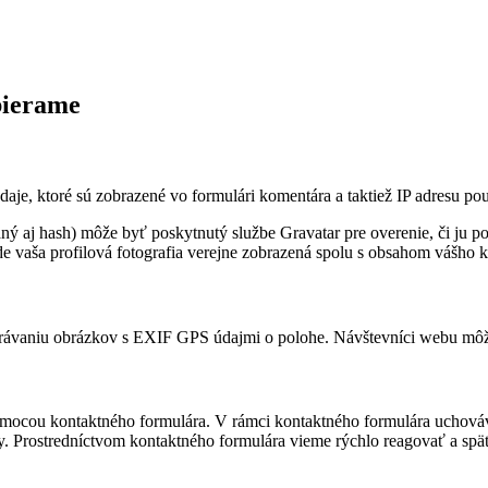
bierame
je, ktoré sú zobrazené vo formulári komentára a taktiež IP adresu po
ý aj hash) môže byť poskytnutý službe Gravatar pre overenie, či ju p
de vaša profilová fotografia verejne zobrazená spolu s obsahom vášho 
hrávaniu obrázkov s EXIF GPS údajmi o polohe. Návštevníci webu môžu
 pomocou kontaktného formulára. V rámci kontaktného formulára ucho
y. Prostredníctvom kontaktného formulára vieme rýchlo reagovať a spä